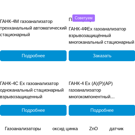
Советуем
По запросу
ГАНК-4М газоанализатор
трехканальный автоматический
ГАНК-4ФEx газоанализатор
стационарный
взрывозащищённый
многоканальный стационарный
Подробнее
Заказать
ГАНК-4С Ех газоанализатор
ГАНК-4 Ех (А)(Р)(АР)
одноканальный стационарный
газоанализатор
взрывозащищенный
многокомпонентный
взрывозащищённый
переносной
Подробнее
Подробнее
Газоанализаторы
оксид цинка
ZnO
датчик