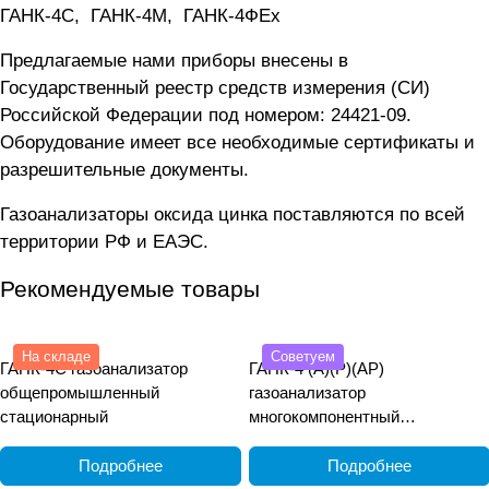
ГАНК-4C
,
ГАНК-4М
,
ГАНК-4ФEx
Предлагаемые нами приборы внесены в
Государственный реестр средств измерения (СИ)
Российской Федерации под номером: 24421-09.
Оборудование имеет все необходимые сертификаты и
разрешительные документы.
Газоанализаторы оксида цинка поставляются по всей
территории РФ и ЕАЭС.
Рекомендуемые товары
На складе
Советуем
ГАНК-4С газоанализатор
ГАНК-4 (А)(Р)(АР)
общепромышленный
газоанализатор
стационарный
многокомпонентный
общепромышленный
переносной
Подробнее
Подробнее