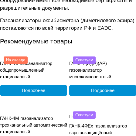
Оборудование имеет все необходимые сертификаты и
разрешительные документы.
Газоанализаторы оксибисметана (диметилового эфира)
поставляются по всей территории РФ и ЕАЭС.
Рекомендуемые товары
На складе
Советуем
ГАНК-4С газоанализатор
ГАНК-4 (А)(Р)(АР)
общепромышленный
газоанализатор
стационарный
многокомпонентный
общепромышленный
переносной
Подробнее
Подробнее
Советуем
По запросу
ГАНК-4М газоанализатор
трехканальный автоматический
ГАНК-4ФEx газоанализатор
стационарный
взрывозащищённый