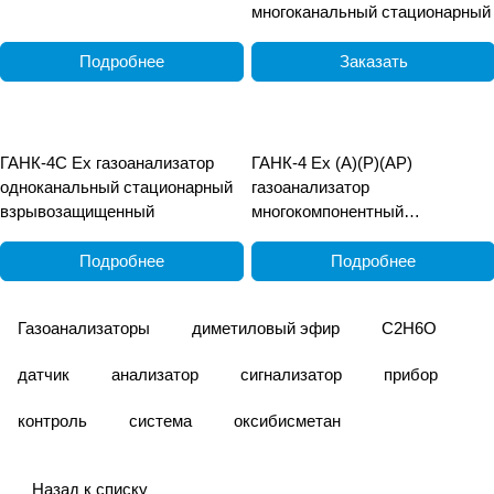
многоканальный стационарный
Подробнее
Заказать
ГАНК-4С Ех газоанализатор
ГАНК-4 Ех (А)(Р)(АР)
одноканальный стационарный
газоанализатор
взрывозащищенный
многокомпонентный
взрывозащищённый
переносной
Подробнее
Подробнее
Газоанализаторы
диметиловый эфир
C2H6О
датчик
анализатор
сигнализатор
прибор
контроль
система
оксибисметан
Назад к списку