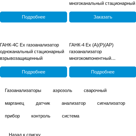
многоканальный стационарный
Подробнее
Заказать
ГАНК-4С Ех газоанализатор
ГАНК-4 Ех (А)(Р)(АР)
одноканальный стационарный
газоанализатор
взрывозащищенный
многокомпонентный
взрывозащищённый
переносной
Подробнее
Подробнее
Газоанализаторы
аэрозоль
сварочный
марганец
датчик
анализатор
сигнализатор
прибор
контроль
система
Назад к списку