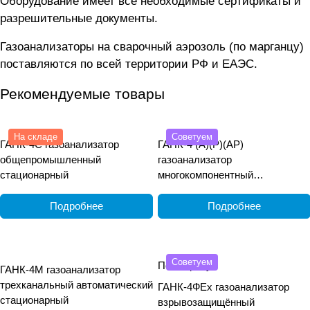
Оборудование имеет все необходимые сертификаты и
разрешительные документы.
Газоанализаторы на сварочный аэрозоль (по марганцу)
поставляются по всей территории РФ и ЕАЭС.
Рекомендуемые товары
На складе
Советуем
ГАНК-4С газоанализатор
ГАНК-4 (А)(Р)(АР)
общепромышленный
газоанализатор
стационарный
многокомпонентный
общепромышленный
переносной
Подробнее
Подробнее
Советуем
По запросу
ГАНК-4М газоанализатор
трехканальный автоматический
ГАНК-4ФEx газоанализатор
стационарный
взрывозащищённый