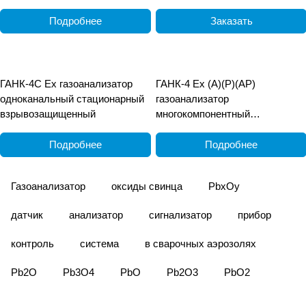
Подробнее
Заказать
ГАНК-4С Ех газоанализатор
ГАНК-4 Ех (А)(Р)(АР)
одноканальный стационарный
газоанализатор
взрывозащищенный
многокомпонентный
взрывозащищённый
переносной
Подробнее
Подробнее
Газоанализатор
оксиды свинца
PbxOy
датчик
анализатор
сигнализатор
прибор
контроль
система
в сварочных аэрозолях
Pb2O
Pb3O4
PbO
Pb2O3
PbO2