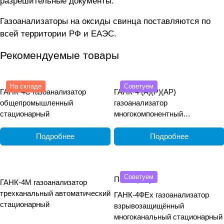
разрешительные документы.
Газоанализаторы на оксиды свинца поставляются по
всей территории РФ и ЕАЭС.
Рекомендуемые товары
На складе
Советуем
ГАНК-4С газоанализатор
ГАНК-4 (А)(Р)(АР)
общепромышленный
газоанализатор
стационарный
многокомпонентный
общепромышленный
переносной
Подробнее
Подробнее
Советуем
По запросу
ГАНК-4М газоанализатор
трехканальный автоматический
ГАНК-4ФEx газоанализатор
стационарный
взрывозащищённый
многоканальный стационарный