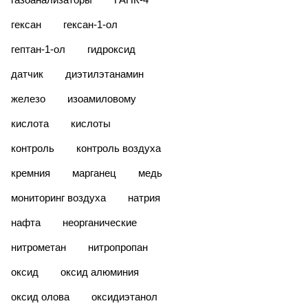
гексан
гексан-1-ол
гептан-1-ол
гидроксид
датчик
диэтилэтанамин
железо
изоамиловому
кислота
кислоты
контроль
контроль воздуха
кремния
марганец
медь
мониторинг воздуха
натрия
нафта
неорганические
нитрометан
нитропропан
оксид
оксид алюминия
оксид олова
оксидиэтанол