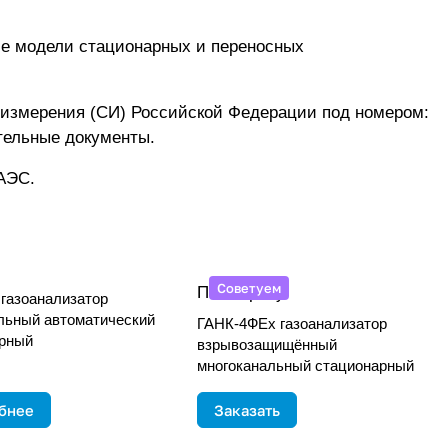
е модели стационарных и переносных
 измерения (СИ) Российской Федерации под номером:
тельные документы.
АЭС.
Советуем
По запросу
газоанализатор
льный автоматический
ГАНК-4ФEx газоанализатор
рный
взрывозащищённый
многоканальный стационарный
бнее
Заказать