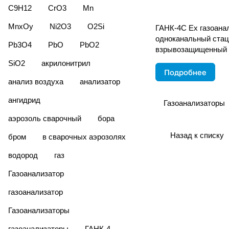
C9H12
CrO3
Mn
MnxОy
Ni2O3
O2Si
ГАНК-4С Ех газоана
одноканальный ста
Pb3O4
PbO
PbO2
взрывозащищенный
SiO2
акрилонитрил
Подробнее
анализ воздуха
анализатор
ангидрид
Газоанализаторы
аэрозоль сварочный
бора
Назад к списку
бром
в сварочных аэрозолях
водород
газ
Газоанализатор
газоанализатор
Газоанализаторы
газоанализаторы
ГАНК-4