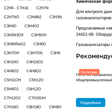
Химическая фор
C2H6 - C7H16
C2H7N
Для контроля дан
C2H7NO
C2H8N2
C3H3N
газоанализаторов
C3H4O
C3H4O2
Предлагаемые нам
24421-09. Оборуд
C3H5N3O9
C3H5OH
C3H6NNaS2
C3H6O
Газоанализаторы 
C3H7OH
C3H7ON
C3H8
Рекоменду
C4H10O
C4H10O2
C4H6O2
C4H8O2
На складе
ГАНК-4С газоанализ
C5H11OH
C5H12O
общепромышленный
C5H8O2
C6H12O
C7H12O2
C7H15OH
Подробнее
C7H16O
C8H18O
C8H8O