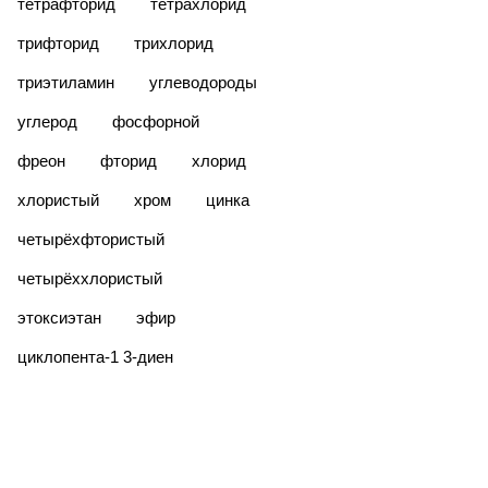
тетрафторид
тетрахлорид
трифторид
трихлорид
триэтиламин
углеводороды
углерод
фосфорной
фреон
фторид
хлорид
хлористый
хром
цинка
четырёхфтористый
четырёххлористый
этоксиэтан
эфир
​циклопента-1 3-диен