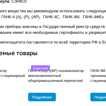
мула:
С3Н6О2
ного вещества мы рекомендуем использовать следующи
:
ГАНК-4 (А), (Р), (АР)
,
ГАНК-4C
,
ГАНК-4М
,
ГАНК-4ФEx
и приборы внесены в Государственный реестр средств
ование имеет все необходимые сертификаты и разреши
метилацетата поставляются по всей территории РФ и Е
емые товары
Советуем
атор
ГАНК-4 (А)(Р)(АР) газоанализатор
ГАНК-4М 
 стационарный
многокомпонентный
трехкана
общепромышленный переносной
стациона
Подробнее
Подро