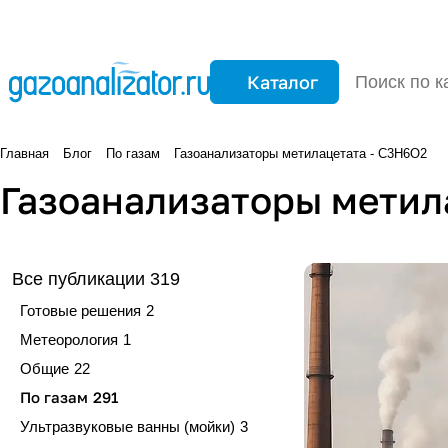
Каталог
Главная
Блог
По газам
Газоанализаторы метилацетата - C3H6O2
Газоанализаторы метил
Все публикации
319
Готовые решения
2
Метеорология
1
Общие
22
По газам
291
Ультразвуковые ванны (мойки)
3