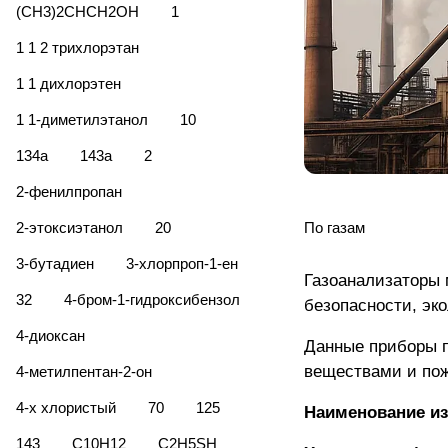
(CH3)2CHCH2OH
1
1 1 2 трихлорэтан
1 1 дихлорэтен
1 1-диметилэтанол
10
134а
143а
2
2-фенилпропан
2-этоксиэтанол
20
По газам
3-бутадиен
3-хлорпроп-1-ен
Газоанализаторы 
32
4-бром-1-гидроксибензол
безопасности, эк
4-диоксан
Данные приборы п
веществами и по
4-метилпентан-2-он
4-х хлористый
70
125
Наименование из
143
C10H12
C2H5SH