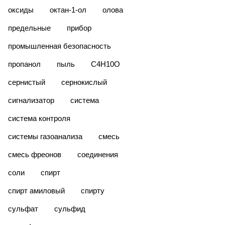
оксиды
октан-1-ол
олова
предельные
прибор
промышленная безопасность
пропанол
пыль
С4Н10О
сернистый
сернокислый
сигнализатор
система
система контроля
системы газоанализа
смесь
смесь фреонов
соединения
соли
спирт
спирт амиловый
спирту
сульфат
сульфид