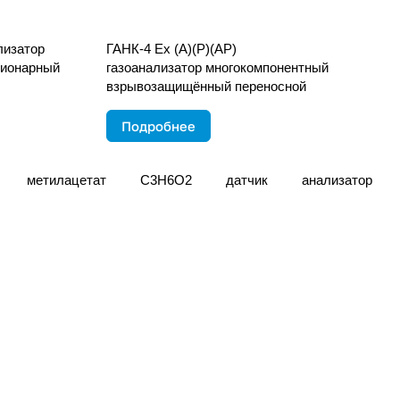
лизатор
ГАНК-4 Ех (А)(Р)(АР)
ционарный
газоанализатор многокомпонентный
взрывозащищённый переносной
Подробнее
метилацетат
С3Н6О2
датчик
анализатор