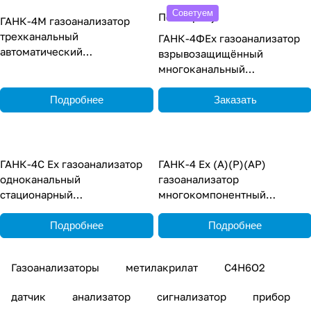
Советуем
По запросу
ГАНК-4М газоанализатор
трехканальный
ГАНК-4ФEx газоанализатор
автоматический
взрывозащищённый
стационарный
многоканальный
стационарный
Подробнее
Заказать
ГАНК-4С Ех газоанализатор
ГАНК-4 Ех (А)(Р)(АР)
одноканальный
газоанализатор
стационарный
многокомпонентный
взрывозащищенный
взрывозащищённый
переносной
Подробнее
Подробнее
Газоанализаторы
метилакрилат
C4H6O2
датчик
анализатор
сигнализатор
прибор