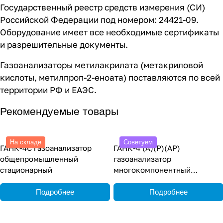
Государственный реестр средств измерения (СИ)
Российской Федерации под номером: 24421-09.
Оборудование имеет все необходимые сертификаты
и разрешительные документы.
Газоанализаторы метилакрилата (метакриловой
кислоты, метилпроп-2-еноата) поставляются по всей
территории РФ и ЕАЭС.
Рекомендуемые товары
На складе
Советуем
ГАНК-4С газоанализатор
ГАНК-4 (А)(Р)(АР)
общепромышленный
газоанализатор
стационарный
многокомпонентный
общепромышленный
переносной
Подробнее
Подробнее