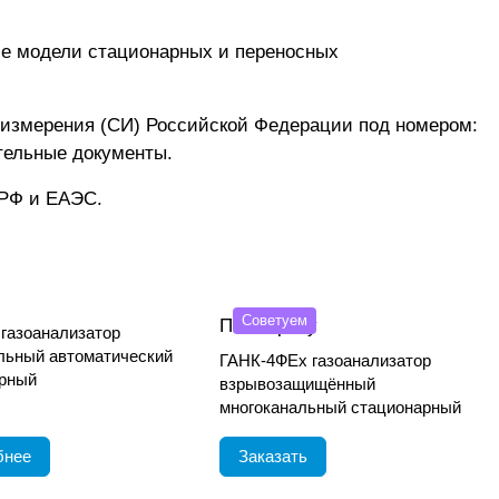
е модели стационарных и переносных
 измерения (СИ) Российской Федерации под номером:
тельные документы.
 РФ и ЕАЭС.
Советуем
По запросу
газоанализатор
льный автоматический
ГАНК-4ФEx газоанализатор
рный
взрывозащищённый
многоканальный стационарный
бнее
Заказать