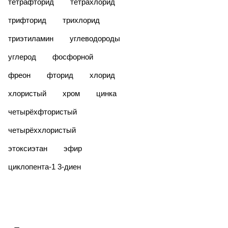
тетрафторид
тетрахлорид
трифторид
трихлорид
триэтиламин
углеводороды
углерод
фосфорной
фреон
фторид
хлорид
хлористый
хром
цинка
четырёхфтористый
четырёххлористый
этоксиэтан
эфир
​циклопента-1 3-диен