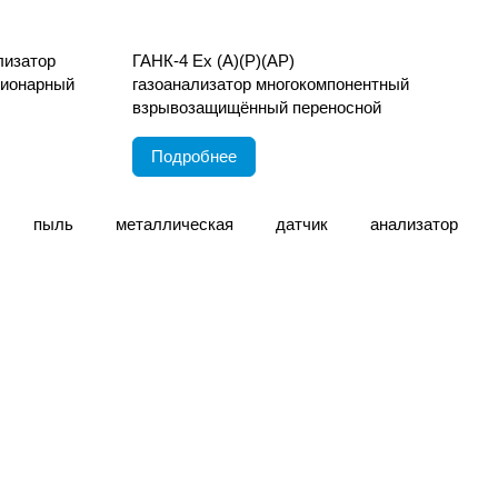
лизатор
ГАНК-4 Ех (А)(Р)(АР)
ционарный
газоанализатор многокомпонентный
взрывозащищённый переносной
Подробнее
пыль
металлическая
датчик
анализатор