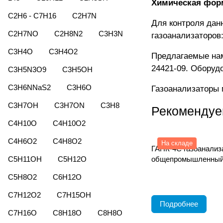
Химическая фор
C2H6 - C7H16
C2H7N
Для контроля дан
C2H7NO
C2H8N2
C3H3N
газоанализаторов
C3H4O
C3H4O2
Предлагаемые нам
24421-09. Оборуд
C3H5N3O9
C3H5OH
C3H6NNaS2
C3H6O
Газоанализаторы 
C3H7OH
C3H7ON
C3H8
Рекомендуе
C4H10O
C4H10O2
C4H6O2
C4H8O2
На складе
ГАНК-4С газоанализ
C5H11OH
C5H12O
общепромышленный
C5H8O2
C6H12O
C7H12O2
C7H15OH
Подробнее
C7H16O
C8H18O
C8H8O