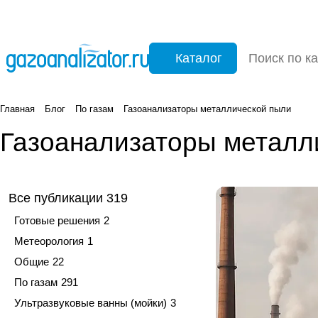
Каталог
Главная
Блог
По газам
Газоанализаторы металлической пыли
Газоанализаторы металл
Все публикации
319
Готовые решения
2
Метеорология
1
Общие
22
По газам
291
Ультразвуковые ванны (мойки)
3