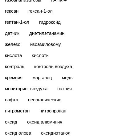
гексан
гексан-1-ол
гептан-1-ол
гидроксид
датчик
диэтилэтанамин
железо
изоамиловому
кислота
кислоты
контроль
контроль воздуха
кремния
марганец
медь
мониторинг воздуха
натрия
нафта
неорганические
нитрометан
нитропропан
оксид
оксид алюминия
оксид олова
оксидиэтанол