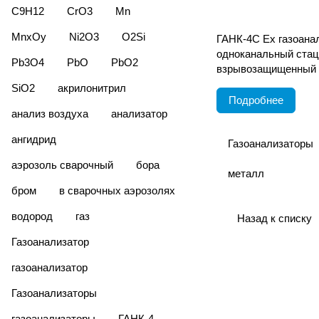
C9H12
CrO3
Mn
MnxОy
Ni2O3
O2Si
ГАНК-4С Ех газоана
одноканальный ста
Pb3O4
PbO
PbO2
взрывозащищенный
SiO2
акрилонитрил
Подробнее
анализ воздуха
анализатор
ангидрид
Газоанализаторы
аэрозоль сварочный
бора
металл
бром
в сварочных аэрозолях
водород
газ
Назад к списку
Газоанализатор
газоанализатор
Газоанализаторы
газоанализаторы
ГАНК-4