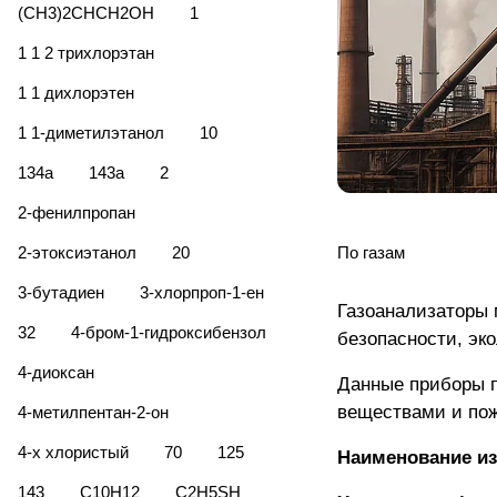
(CH3)2CHCH2OH
1
1 1 2 трихлорэтан
1 1 дихлорэтен
1 1-диметилэтанол
10
134а
143а
2
2-фенилпропан
2-этоксиэтанол
20
По газам
3-бутадиен
3-хлорпроп-1-ен
Газоанализаторы 
32
4-бром-1-гидроксибензол
безопасности, эк
4-диоксан
Данные приборы п
веществами и по
4-метилпентан-2-он
4-х хлористый
70
125
Наименование из
143
C10H12
C2H5SH