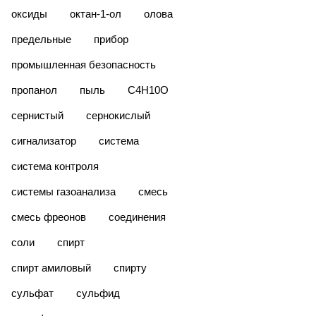
оксиды
октан-1-ол
олова
предельные
прибор
промышленная безопасность
пропанол
пыль
С4Н10О
сернистый
сернокислый
сигнализатор
система
система контроля
системы газоанализа
смесь
смесь фреонов
соединения
соли
спирт
спирт амиловый
спирту
сульфат
сульфид