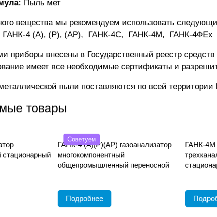
мула:
Пыль мет
ного вещества мы рекомендуем использовать следующи
:
ГАНК-4 (А), (Р), (АР)
,
ГАНК-4C
,
ГАНК-4М
,
ГАНК-4ФEx
и приборы внесены в Государственный реестр средств
ование имеет все необходимые сертификаты и разреши
металлической пыли поставляются по всей территории
мые товары
Советуем
атор
ГАНК-4 (А)(Р)(АР) газоанализатор
ГАНК-4М 
 стационарный
многокомпонентный
трехкана
общепромышленный переносной
стациона
Подробнее
Подро