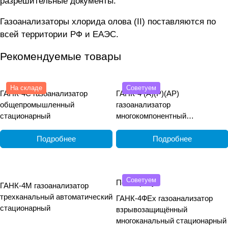
разрешительные документы.
Газоанализаторы хлорида олова (II) поставляются по
всей территории РФ и ЕАЭС.
Рекомендуемые товары
На складе
Советуем
ГАНК-4С газоанализатор
ГАНК-4 (А)(Р)(АР)
общепромышленный
газоанализатор
стационарный
многокомпонентный
общепромышленный
переносной
Подробнее
Подробнее
Советуем
По запросу
ГАНК-4М газоанализатор
трехканальный автоматический
ГАНК-4ФEx газоанализатор
стационарный
взрывозащищённый
многоканальный стационарный