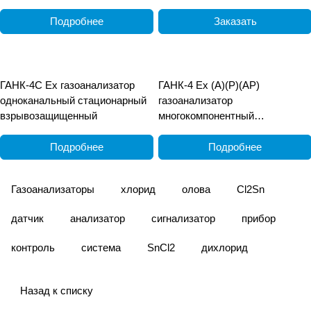
Подробнее
Заказать
ГАНК-4С Ех газоанализатор
ГАНК-4 Ех (А)(Р)(АР)
одноканальный стационарный
газоанализатор
взрывозащищенный
многокомпонентный
взрывозащищённый
переносной
Подробнее
Подробнее
Газоанализаторы
хлорид
олова
Cl2Sn
датчик
анализатор
сигнализатор
прибор
контроль
система
SnCl2
дихлорид
Назад к списку