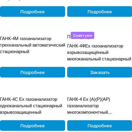
общепромышленный
переносной
Подробнее
Подробнее
Советуем
По запросу
ГАНК-4М газоанализатор
трехканальный автоматический
ГАНК-4ФEx газоанализатор
стационарный
взрывозащищённый
многоканальный стационарный
Подробнее
Заказать
ГАНК-4С Ех газоанализатор
ГАНК-4 Ех (А)(Р)(АР)
одноканальный стационарный
газоанализатор
взрывозащищенный
многокомпонентный
взрывозащищённый
переносной
Подробнее
Подробнее