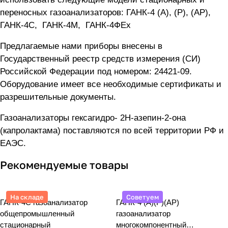
переносных газоанализаторов:
ГАНК-4 (А), (Р), (АР)
,
ГАНК-4C
,
ГАНК-4М
,
ГАНК-4ФEx
Предлагаемые нами приборы внесены в
Государственный реестр средств измерения (СИ)
Российской Федерации под номером: 24421-09.
Оборудование имеет все необходимые сертификаты и
разрешительные документы.
Газоанализаторы гексагидро- 2Н-азепин-2-она
(капролактама) поставляются по всей территории РФ и
ЕАЭС.
Рекомендуемые товары
На складе
Советуем
ГАНК-4С газоанализатор
ГАНК-4 (А)(Р)(АР)
общепромышленный
газоанализатор
стационарный
многокомпонентный