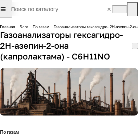
Главная
Блог
По газам
Газоанализаторы гексагидро- 2Н-азепин-2-о
Газоанализаторы гексагидро-
2Н-азепин-2-она
(капролактама) - C6H11NO
По газам