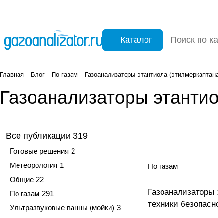
Каталог
Главная
Блог
По газам
Газоанализаторы этантиола (этилмеркаптан
Газоанализаторы этантио
Все публикации
319
Готовые решения
2
Метеорология
1
По газам
Общие
22
Газоанализаторы 
По газам
291
техники безопасн
Ультразвуковые ванны (мойки)
3