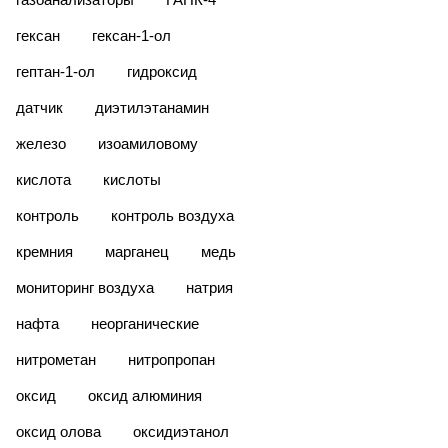
гексан
гексан-1-ол
гептан-1-ол
гидроксид
датчик
диэтилэтанамин
железо
изоамиловому
кислота
кислоты
контроль
контроль воздуха
кремния
марганец
медь
мониторинг воздуха
натрия
нафта
неорганические
нитрометан
нитропропан
оксид
оксид алюминия
оксид олова
оксидиэтанол