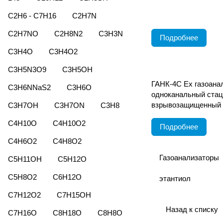
C2H6 - C7H16
C2H7N
C2H7NO
C2H8N2
C3H3N
Подробнее
C3H4O
C3H4O2
C3H5N3O9
C3H5OH
ГАНК-4С Ех газоана
C3H6NNaS2
C3H6O
одноканальный ста
взрывозащищенный
C3H7OH
C3H7ON
C3H8
C4H10O
C4H10O2
Подробнее
C4H6O2
C4H8O2
Газоанализаторы
C5H11OH
C5H12O
C5H8O2
C6H12O
этантиол
C7H12O2
C7H15OH
Назад к списку
C7H16O
C8H18O
C8H8O