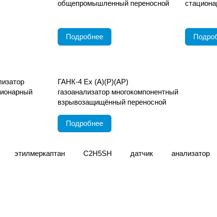
общепромышленный переносной
стациона
Подробнее
Подро
лизатор
ГАНК-4 Ех (А)(Р)(АР)
ционарный
газоанализатор многокомпонентный
взрывозащищённый переносной
Подробнее
этилмеркаптан
C2H5SH
датчик
анализатор