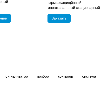
рный
взрывозащищённый
многоканальный стационарный
бнее
Заказать
сигнализатор
прибор
контроль
система