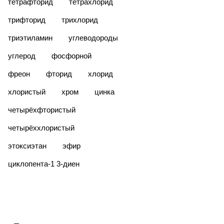
тетрафторид
тетрахлорид
трифторид
трихлорид
триэтиламин
углеводороды
углерод
фосфорной
фреон
фторид
хлорид
хлористый
хром
цинка
четырёхфтористый
четырёххлористый
этоксиэтан
эфир
​циклопента-1 3-диен