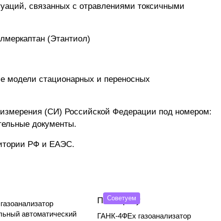
туаций, связанных с отравлениями токсичными
лмеркаптан (Этантиол)
е модели стационарных и переносных
 измерения (СИ) Российской Федерации под номером:
тельные документы.
ритории РФ и ЕАЭС.
Советуем
По запросу
газоанализатор
льный автоматический
ГАНК-4ФEx газоанализатор