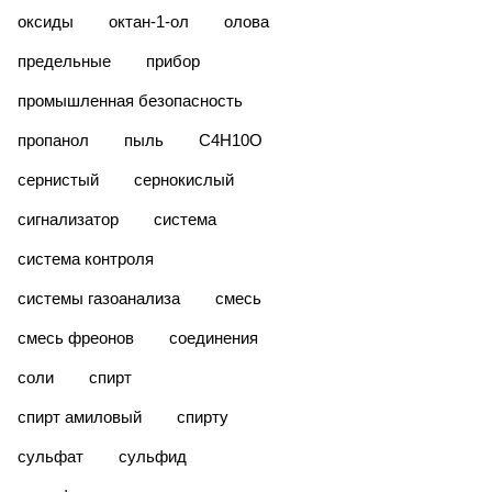
оксиды
октан-1-ол
олова
предельные
прибор
промышленная безопасность
пропанол
пыль
С4Н10О
сернистый
сернокислый
сигнализатор
система
система контроля
системы газоанализа
смесь
смесь фреонов
соединения
соли
спирт
спирт амиловый
спирту
сульфат
сульфид