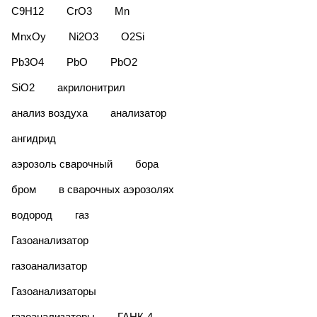
C9H12
CrO3
Mn
MnxОy
Ni2O3
O2Si
Pb3O4
PbO
PbO2
SiO2
акрилонитрил
анализ воздуха
анализатор
ангидрид
аэрозоль сварочный
бора
бром
в сварочных аэрозолях
водород
газ
Газоанализатор
газоанализатор
Газоанализаторы
газоанализаторы
ГАНК-4