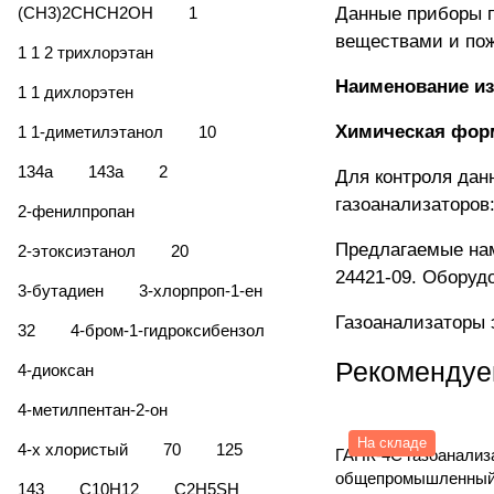
(CH3)2CHCH2OH
1
Данные приборы п
веществами и по
1 1 2 трихлорэтан
Наименование из
1 1 дихлорэтен
Химическая фор
1 1-диметилэтанол
10
134а
143а
2
Для контроля дан
газоанализаторов
2-фенилпропан
Предлагаемые нам
2-этоксиэтанол
20
24421-09. Оборуд
3-бутадиен
3-хлорпроп-1-ен
Газоанализаторы 
32
4-бром-1-гидроксибензол
Рекомендуе
4-диоксан
4-метилпентан-2-он
На складе
4-х хлористый
70
125
ГАНК-4С газоанализ
общепромышленный
143
C10H12
C2H5SH