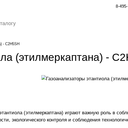
8-495
а) - C2H5SH
ла (этилмеркаптана) - C
этантиола (этилмеркаптана) играют важную роль в собл
ости, экологического контроля и соблюдения технологич