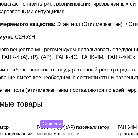
омогают снизить риск возникновения чрезвычайных си
жароопасными ситуациями.
меряемого вещества:
Этантиол (Этилмеркаптан) / Эти
мула:
C2H5SH
ного вещества мы рекомендуем использовать следующи
:
ГАНК-4 (А), (Р), (АР)
,
ГАНК-4C
,
ГАНК-4М
,
ГАНК-4ФEx
и приборы внесены в Государственный реестр средств
ование имеет все необходимые сертификаты и разреши
этантиола (этилмеркаптана) поставляются по всей тер
мые товары
Советуем
атор
ГАНК-4 (А)(Р)(АР) газоанализатор
ГАНК-4М 
 стационарный
многокомпонентный
трехкана