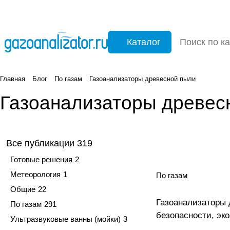
Каталог
Главная
Блог
По газам
Газоанализаторы древесной пыли
Газоанализаторы древес
Все публикации
319
Готовые решения
2
Метеорология
1
По газам
Общие
22
Газоанализаторы 
По газам
291
безопасности, эк
Ультразвуковые ванны (мойки)
3