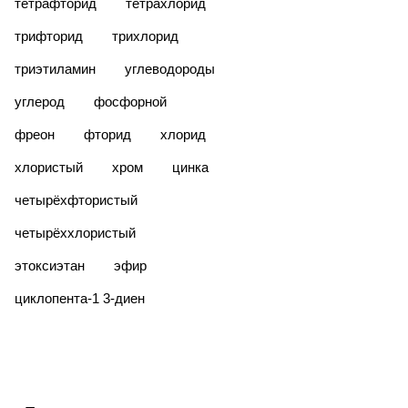
тетрафторид
тетрахлорид
трифторид
трихлорид
триэтиламин
углеводороды
углерод
фосфорной
фреон
фторид
хлорид
хлористый
хром
цинка
четырёхфтористый
четырёххлористый
этоксиэтан
эфир
​циклопента-1 3-диен