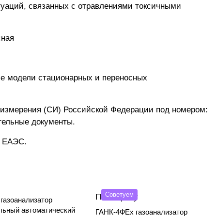
туаций, связанных с отравлениями токсичными
сная
е модели стационарных и переносных
 измерения (СИ) Российской Федерации под номером:
тельные документы.
и ЕАЭС.
Советуем
По запросу
газоанализатор
льный автоматический
ГАНК-4ФEx газоанализатор