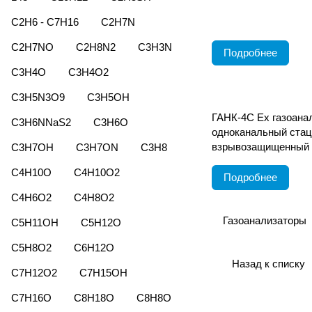
C2H6 - C7H16
C2H7N
C2H7NO
C2H8N2
C3H3N
Подробнее
C3H4O
C3H4O2
C3H5N3O9
C3H5OH
ГАНК-4С Ех газоана
C3H6NNaS2
C3H6O
одноканальный ста
взрывозащищенный
C3H7OH
C3H7ON
C3H8
C4H10O
C4H10O2
Подробнее
C4H6O2
C4H8O2
Газоанализаторы
C5H11OH
C5H12O
C5H8O2
C6H12O
Назад к списку
C7H12O2
C7H15OH
C7H16O
C8H18O
C8H8O