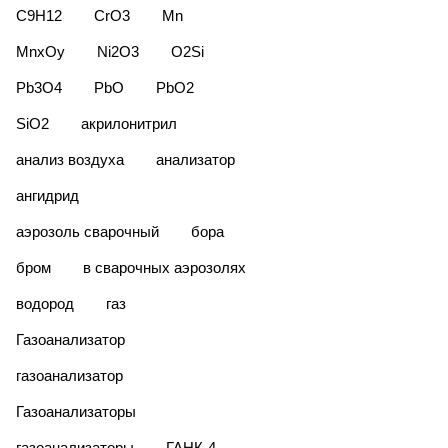
C9H12
CrO3
Mn
MnxОy
Ni2O3
O2Si
Pb3O4
PbO
PbO2
SiO2
акрилонитрил
анализ воздуха
анализатор
ангидрид
аэрозоль сварочный
бора
бром
в сварочных аэрозолях
водород
газ
Газоанализатор
газоанализатор
Газоанализаторы
газоанализаторы
ГАНК-4