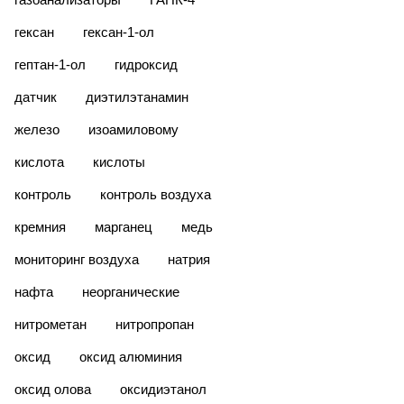
гексан
гексан-1-ол
гептан-1-ол
гидроксид
датчик
диэтилэтанамин
железо
изоамиловому
кислота
кислоты
контроль
контроль воздуха
кремния
марганец
медь
мониторинг воздуха
натрия
нафта
неорганические
нитрометан
нитропропан
оксид
оксид алюминия
оксид олова
оксидиэтанол