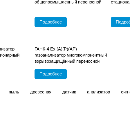
общепромышленный переносной
стациона
Подробнее
Подро
лизатор
ГАНК-4 Ех (А)(Р)(АР)
ционарный
газоанализатор многокомпонентный
взрывозащищённый переносной
Подробнее
пыль
древесная
датчик
анализатор
сигн