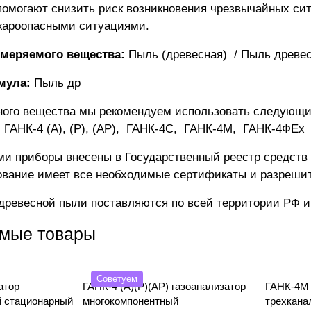
омогают снизить риск возникновения чрезвычайных си
жароопасными ситуациями.
меряемого вещества:
Пыль (древесная) / Пыль древе
мула:
Пыль др
ного вещества мы рекомендуем использовать следующи
:
ГАНК-4 (А), (Р), (АР)
,
ГАНК-4C
,
ГАНК-4М
,
ГАНК-4ФEx
и приборы внесены в Государственный реестр средств
ование имеет все необходимые сертификаты и разреши
древесной пыли поставляются по всей территории РФ 
мые товары
Советуем
атор
ГАНК-4 (А)(Р)(АР) газоанализатор
ГАНК-4М 
 стационарный
многокомпонентный
трехкана