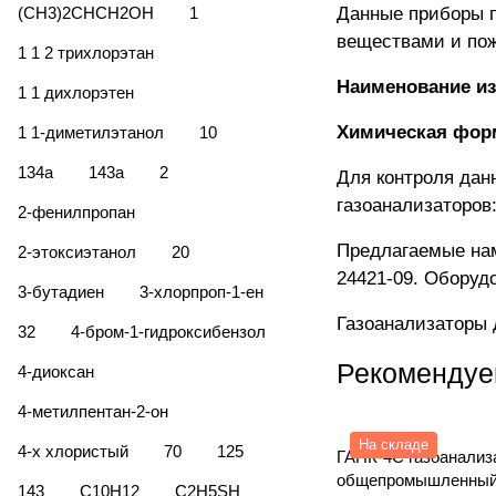
(CH3)2CHCH2OH
1
Данные приборы п
веществами и по
1 1 2 трихлорэтан
Наименование из
1 1 дихлорэтен
Химическая фор
1 1-диметилэтанол
10
134а
143а
2
Для контроля дан
газоанализаторов
2-фенилпропан
Предлагаемые нам
2-этоксиэтанол
20
24421-09. Оборуд
3-бутадиен
3-хлорпроп-1-ен
Газоанализаторы 
32
4-бром-1-гидроксибензол
Рекомендуе
4-диоксан
4-метилпентан-2-он
На складе
4-х хлористый
70
125
ГАНК-4С газоанализ
общепромышленный
143
C10H12
C2H5SH