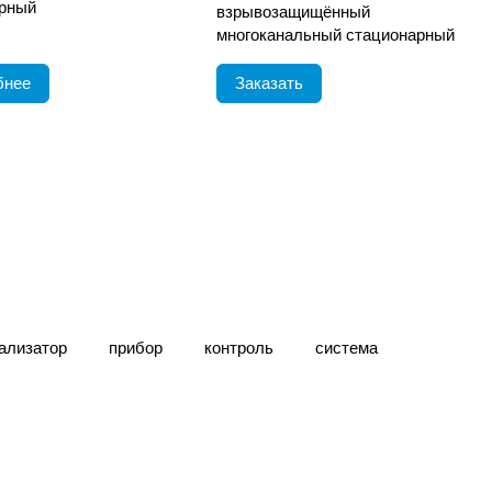
рный
взрывозащищённый
многоканальный стационарный
бнее
Заказать
ализатор
прибор
контроль
система