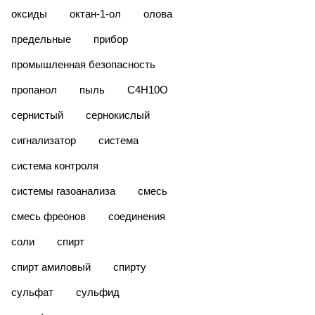
оксиды
октан-1-ол
олова
предельные
прибор
промышленная безопасность
пропанол
пыль
С4Н10О
сернистый
сернокислый
сигнализатор
система
система контроля
системы газоанализа
смесь
смесь фреонов
соединения
соли
спирт
спирт амиловый
спирту
сульфат
сульфид