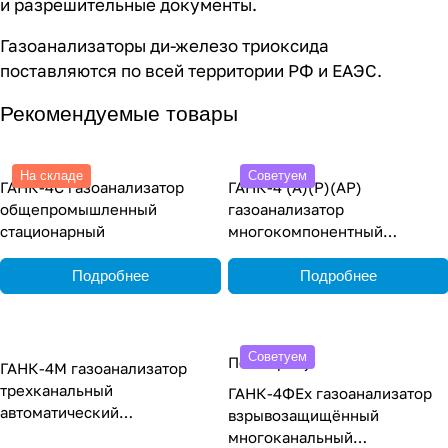
и разрешительные документы.
Газоанализаторы ди-железо триоксида
поставляются по всей территории РФ и ЕАЭС.
Рекомендуемые товары
На складе
Советуем
ГАНК-4С газоанализатор
ГАНК-4 (А)(Р)(АР)
общепромышленный
газоанализатор
стационарный
многокомпонентный
общепромышленный
переносной
Подробнее
Подробнее
Советуем
По запросу
ГАНК-4М газоанализатор
трехканальный
ГАНК-4ФEx газоанализатор
автоматический
взрывозащищённый
стационарный
многоканальный