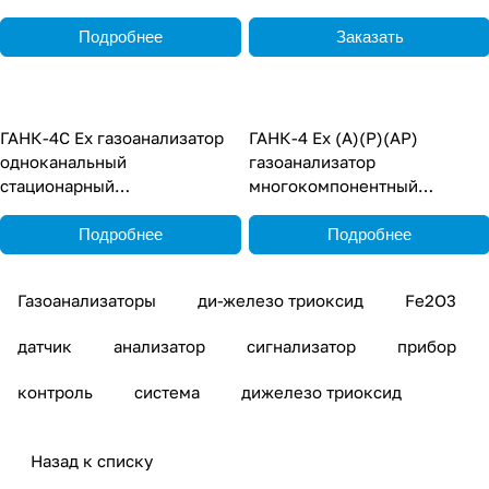
стационарный
Подробнее
Заказать
ГАНК-4С Ех газоанализатор
ГАНК-4 Ех (А)(Р)(АР)
одноканальный
газоанализатор
стационарный
многокомпонентный
взрывозащищенный
взрывозащищённый
переносной
Подробнее
Подробнее
Газоанализаторы
ди-железо триоксид
Fe2О3
датчик
анализатор
сигнализатор
прибор
контроль
система
дижелезо триоксид
Назад к списку