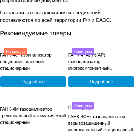
разрешительные документы.
Газоанализаторы алюминия и соединений
поставляются по всей территории РФ и ЕАЭС.
Рекомендуемые товары
На складе
Советуем
ГАНК-4С газоанализатор
ГАНК-4 (А)(Р)(АР)
общепромышленный
газоанализатор
стационарный
многокомпонентный
общепромышленный
переносной
Подробнее
Подробнее
Советуем
По запросу
ГАНК-4М газоанализатор
трехканальный автоматический
ГАНК-4ФEx газоанализатор
стационарный
взрывозащищённый
многоканальный стационарный