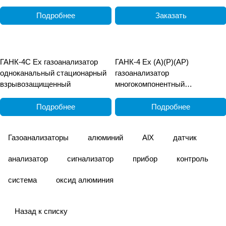
Подробнее
Заказать
ГАНК-4С Ех газоанализатор
ГАНК-4 Ех (А)(Р)(АР)
одноканальный стационарный
газоанализатор
взрывозащищенный
многокомпонентный
взрывозащищённый
переносной
Подробнее
Подробнее
Газоанализаторы
алюминий
AlX
датчик
анализатор
сигнализатор
прибор
контроль
система
оксид алюминия
Назад к списку