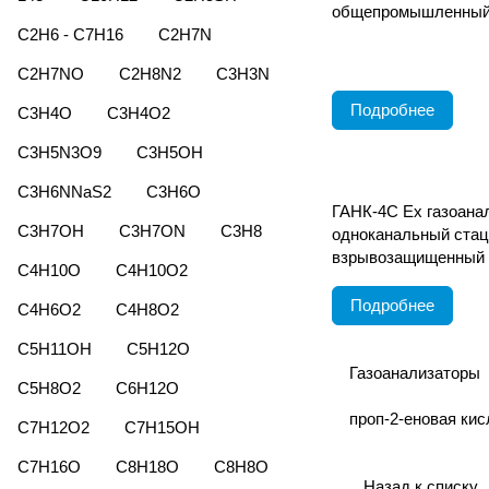
общепромышленный
C2H6 - C7H16
C2H7N
C2H7NO
C2H8N2
C3H3N
Подробнее
C3H4O
C3H4O2
C3H5N3O9
C3H5OH
C3H6NNaS2
C3H6O
ГАНК-4С Ех газоана
C3H7OH
C3H7ON
C3H8
одноканальный ста
взрывозащищенный
C4H10O
C4H10O2
Подробнее
C4H6O2
C4H8O2
C5H11OH
C5H12O
Газоанализаторы
C5H8O2
C6H12O
проп-2-еновая кис
C7H12O2
C7H15OH
C7H16O
C8H18O
C8H8O
Назад к списку