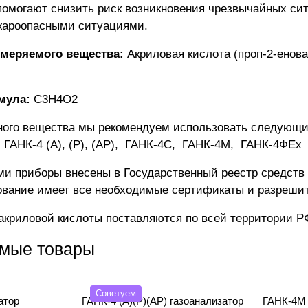
омогают снизить риск возникновения чрезвычайных си
жароопасными ситуациями.
меряемого вещества:
Акриловая кислота (проп-2-енова
мула:
C3H4O2
ного вещества мы рекомендуем использовать следующи
:
ГАНК-4 (А), (Р), (АР)
,
ГАНК-4C
,
ГАНК-4М
,
ГАНК-4ФEx
и приборы внесены в Государственный реестр средств
ование имеет все необходимые сертификаты и разреши
акриловой кислоты поставляются по всей территории Р
мые товары
Советуем
атор
ГАНК-4 (А)(Р)(АР) газоанализатор
ГАНК-4М 