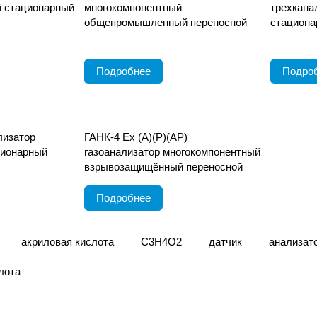
 стационарный
многокомпонентный
трехкана
общепромышленный переносной
стациона
Подробнее
Подро
лизатор
ГАНК-4 Ех (А)(Р)(АР)
ционарный
газоанализатор многокомпонентный
взрывозащищённый переносной
Подробнее
акриловая кислота
C3H4O2
датчик
анализат
лота