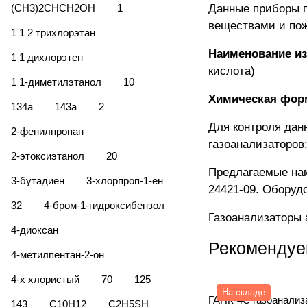
(CH3)2CHCH2OH
1
Данные приборы п
веществами и по
1 1 2 трихлорэтан
Наименование из
1 1 дихлорэтен
кислота)
1 1-диметилэтанол
10
Химическая фор
134а
143а
2
Для контроля дан
2-фенилпропан
газоанализаторов
2-этоксиэтанол
20
Предлагаемые нам
3-бутадиен
3-хлорпроп-1-ен
24421-09. Оборуд
32
4-бром-1-гидроксибензол
Газоанализаторы 
4-диоксан
Рекомендуе
4-метилпентан-2-он
4-х хлористый
70
125
На складе
ГАНК-4С газоанализ
143
C10H12
C2H5SH