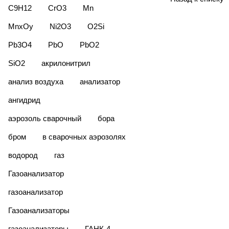
C9H12
CrO3
Mn
MnxОy
Ni2O3
O2Si
Pb3O4
PbO
PbO2
SiO2
акрилонитрил
анализ воздуха
анализатор
ангидрид
аэрозоль сварочный
бора
бром
в сварочных аэрозолях
водород
газ
Газоанализатор
газоанализатор
Газоанализаторы
газоанализаторы
ГАНК-4