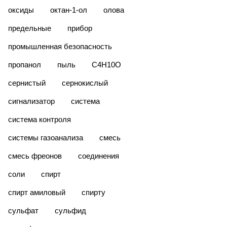
оксиды
октан-1-ол
олова
предельные
прибор
промышленная безопасность
пропанол
пыль
С4Н10О
сернистый
сернокислый
сигнализатор
система
система контроля
системы газоанализа
смесь
смесь фреонов
соединения
соли
спирт
спирт амиловый
спирту
сульфат
сульфид