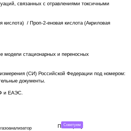
туаций, связанных с отравлениями токсичными
я кислота) / Проп-2-еновая кислота (Акриловая
е модели стационарных и переносных
 измерения (СИ) Российской Федерации под номером:
тельные документы.
Ф и ЕАЭС.
Советуем
По запросу
газоанализатор