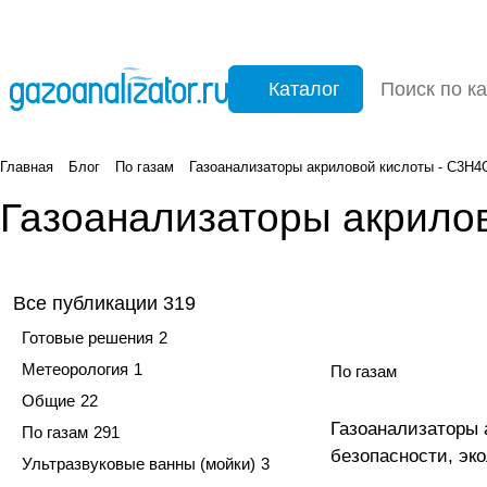
Каталог
Главная
Блог
По газам
Газоанализаторы акриловой кислоты - C3H4
Газоанализаторы акрило
Все публикации
319
Готовые решения
2
Метеорология
1
По газам
Общие
22
Газоанализаторы 
По газам
291
безопасности, эк
Ультразвуковые ванны (мойки)
3