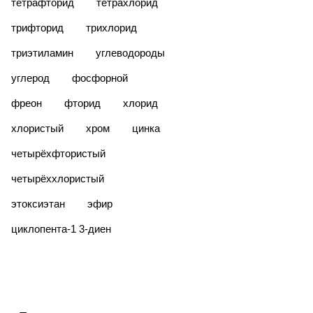
тетрафторид
тетрахлорид
трифторид
трихлорид
триэтиламин
углеводороды
углерод
фосфорной
фреон
фторид
хлорид
хлористый
хром
цинка
четырёхфтористый
четырёххлористый
этоксиэтан
эфир
​циклопента-1 3-диен