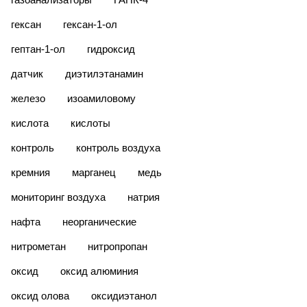
гексан
гексан-1-ол
гептан-1-ол
гидроксид
датчик
диэтилэтанамин
железо
изоамиловому
кислота
кислоты
контроль
контроль воздуха
кремния
марганец
медь
мониторинг воздуха
натрия
нафта
неорганические
нитрометан
нитропропан
оксид
оксид алюминия
оксид олова
оксидиэтанол