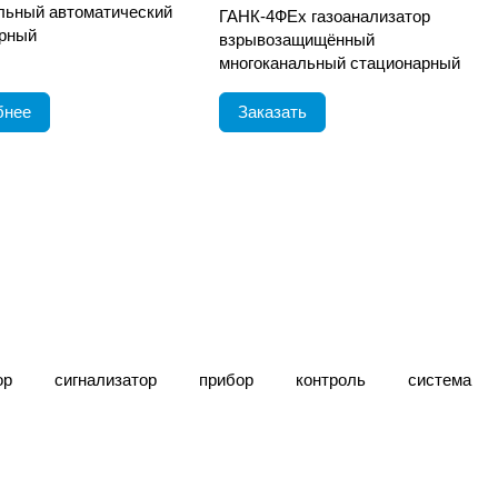
льный автоматический
ГАНК-4ФEx газоанализатор
рный
взрывозащищённый
многоканальный стационарный
бнее
Заказать
ор
сигнализатор
прибор
контроль
система