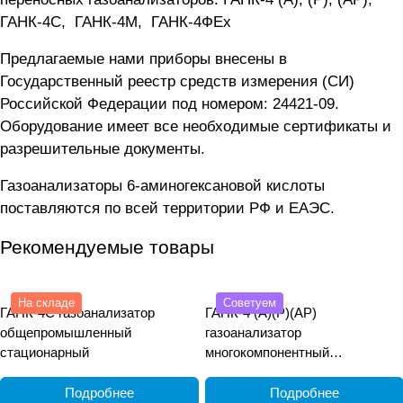
ГАНК-4C
,
ГАНК-4М
,
ГАНК-4ФEx
Предлагаемые нами приборы внесены в
Государственный реестр средств измерения (СИ)
Российской Федерации под номером: 24421-09.
Оборудование имеет все необходимые сертификаты и
разрешительные документы.
Газоанализаторы 6-аминогексановой кислоты
поставляются по всей территории РФ и ЕАЭС.
Рекомендуемые товары
На складе
Советуем
ГАНК-4С газоанализатор
ГАНК-4 (А)(Р)(АР)
общепромышленный
газоанализатор
стационарный
многокомпонентный
общепромышленный
переносной
Подробнее
Подробнее