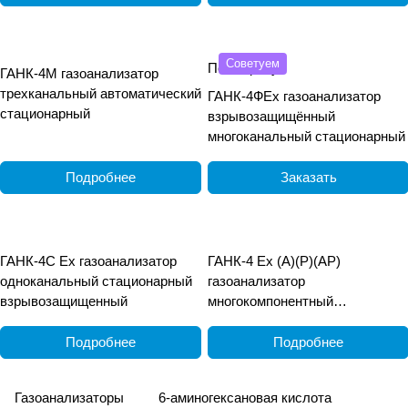
Советуем
По запросу
ГАНК-4М газоанализатор
трехканальный автоматический
ГАНК-4ФEx газоанализатор
стационарный
взрывозащищённый
многоканальный стационарный
Подробнее
Заказать
ГАНК-4С Ех газоанализатор
ГАНК-4 Ех (А)(Р)(АР)
одноканальный стационарный
газоанализатор
взрывозащищенный
многокомпонентный
взрывозащищённый
переносной
Подробнее
Подробнее
Газоанализаторы
6-аминогексановая кислота