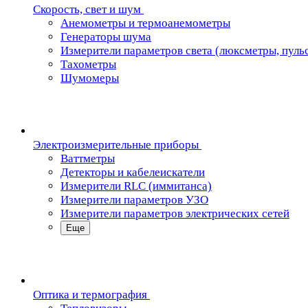
Скорость, свет и шум
Анемометры и термоанемометры
Генераторы шума
Измерители параметров света (люксметры, пуль
Тахометры
Шумомеры
Электроизмерительные приборы
Ваттметры
Детекторы и кабелеискатели
Измерители RLC (иммитанса)
Измерители параметров УЗО
Измерители параметров электрических сетей
Еще
Oптика и термография