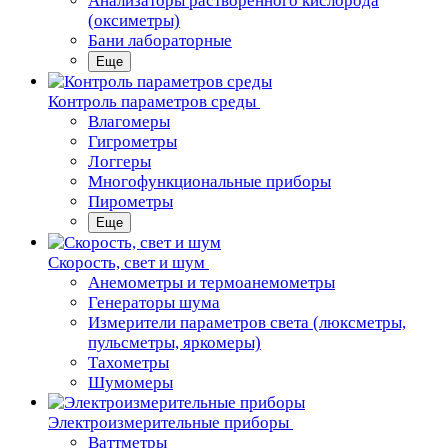
Анализаторы растворенного кислорода
(оксиметры)
Бани лабораторные
Еще
Контроль параметров среды
Влагомеры
Гигрометры
Логгеры
Многофункциональные приборы
Пирометры
Еще
Скорость, свет и шум
Анемометры и термоанемометры
Генераторы шума
Измерители параметров света (люксметры,
пульсметры, яркомеры)
Тахометры
Шумомеры
Электроизмерительные приборы
Ваттметры