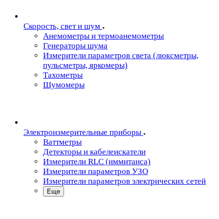
Скорость, свет и шум
Анемометры и термоанемометры
Генераторы шума
Измерители параметров света (люксметры,
пульсметры, яркомеры)
Тахометры
Шумомеры
Электроизмерительные приборы
Ваттметры
Детекторы и кабелеискатели
Измерители RLC (иммитанса)
Измерители параметров УЗО
Измерители параметров электрических сетей
Еще