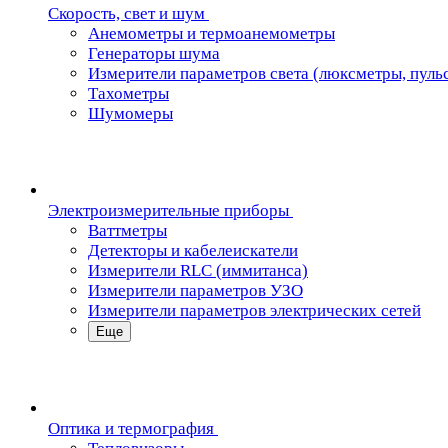
Скорость, свет и шум
Анемометры и термоанемометры
Генераторы шума
Измерители параметров света (люксметры, пуль
Тахометры
Шумомеры
Электроизмерительные приборы
Ваттметры
Детекторы и кабелеискатели
Измерители RLC (иммитанса)
Измерители параметров УЗО
Измерители параметров электрических сетей
Еще
Oптика и термография