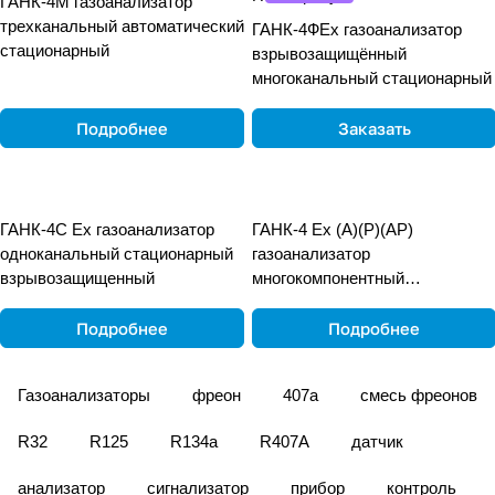
ГАНК-4М газоанализатор
трехканальный автоматический
ГАНК-4ФEx газоанализатор
стационарный
взрывозащищённый
многоканальный стационарный
Подробнее
Заказать
ГАНК-4С Ех газоанализатор
ГАНК-4 Ех (А)(Р)(АР)
одноканальный стационарный
газоанализатор
взрывозащищенный
многокомпонентный
взрывозащищённый
переносной
Подробнее
Подробнее
Газоанализаторы
фреон
407а
смесь фреонов
R32
R125
R134a
R407A
датчик
анализатор
сигнализатор
прибор
контроль