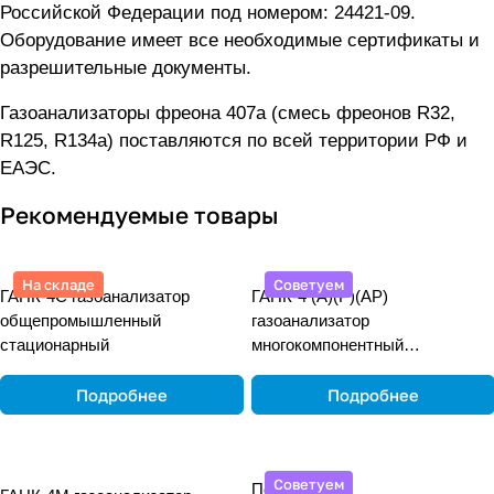
Российской Федерации под номером: 24421-09.
Оборудование имеет все необходимые сертификаты и
разрешительные документы.
Газоанализаторы фреона 407а (смесь фреонов R32,
R125, R134a) поставляются по всей территории РФ и
ЕАЭС.
Рекомендуемые товары
На складе
Советуем
ГАНК-4С газоанализатор
ГАНК-4 (А)(Р)(АР)
общепромышленный
газоанализатор
стационарный
многокомпонентный
общепромышленный
переносной
Подробнее
Подробнее
Советуем
По запросу