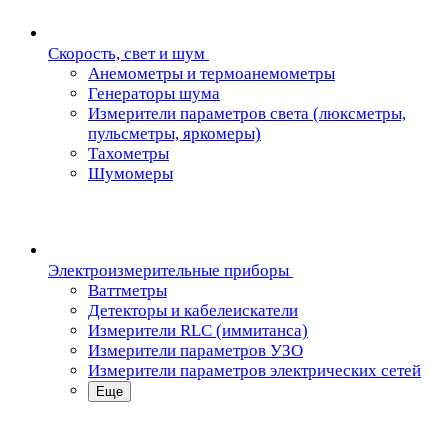
Скорость, свет и шум
Анемометры и термоанемометры
Генераторы шума
Измерители параметров света (люксметры,
пульсметры, яркомеры)
Тахометры
Шумомеры
Электроизмерительные приборы
Ваттметры
Детекторы и кабелеискатели
Измерители RLC (иммитанса)
Измерители параметров УЗО
Измерители параметров электрических сетей
Еще