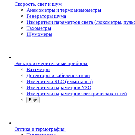
Скорость, свет и шум
Анемометры и термоанемометры
Генераторы шума
Измерители параметров света (люксметры, пуль
Тахометры
Шумомеры
Электроизмерительные приборы
Ваттметры
Детекторы и кабелеискатели
Измерители RLC (иммитанса)
Измерители параметров УЗО
Измерители параметров электрических сетей
Еще
Oптика и термография