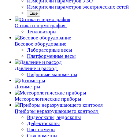
Измерители параметров УЗО
Измерители параметров электрических сетей
Еще
Oптика и термография
Тепловизоры
Весовое оборудование
Лабораторные весы
Платформенные весы
Давление и расход
Цифровые манометры
Дозиметры
Метеорологические приборы
Приборы неразрушающего контроля
Видеоскопы, эндоскопы
Дефектоскопы
Плотномеры
Склерометры