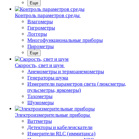
Еще
Контроль параметров среды
Влагомеры
Гигрометры
Логгеры
Многофункциональные приборы
Пирометры
Еще
Скорость, свет и шум
Анемометры и термоанемометры
Генераторы шума
Измерители параметров света (люксметры,
пульсметры, яркомеры)
Тахометры
Шумомеры
Электроизмерительные приборы
Ваттметры
Детекторы и кабелеискатели
Измерители RLC (иммитанса)