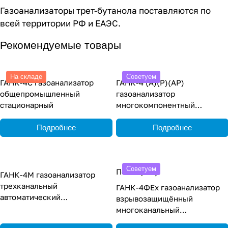
Газоанализаторы трет-бутанола поставляются по
всей территории РФ и ЕАЭС.
Рекомендуемые товары
На складе
Советуем
ГАНК-4С газоанализатор
ГАНК-4 (А)(Р)(АР)
общепромышленный
газоанализатор
стационарный
многокомпонентный
общепромышленный
переносной
Подробнее
Подробнее
Советуем
По запросу
ГАНК-4М газоанализатор
трехканальный
ГАНК-4ФEx газоанализатор
автоматический
взрывозащищённый
стационарный
многоканальный
стационарный