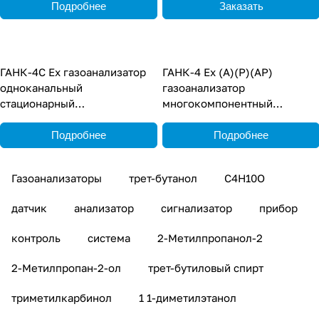
Подробнее
Заказать
ГАНК-4С Ех газоанализатор
ГАНК-4 Ех (А)(Р)(АР)
одноканальный
газоанализатор
стационарный
многокомпонентный
взрывозащищенный
взрывозащищённый
переносной
Подробнее
Подробнее
Газоанализаторы
трет-бутанол
C4H10O
датчик
анализатор
сигнализатор
прибор
контроль
система
2-Метилпропанол-2
2-Метилпропан-2-ол
трет-бутиловый спирт
триметилкарбинол
1 1-диметилэтанол