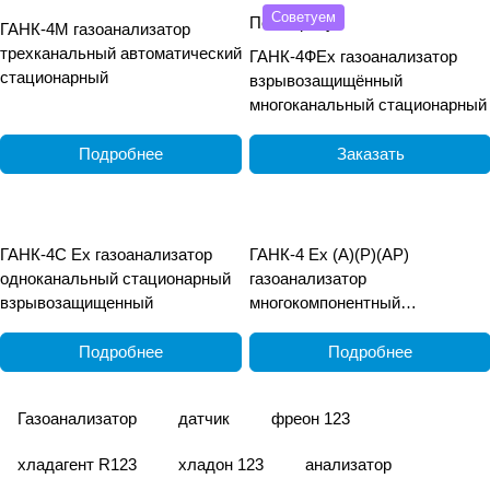
Советуем
По запросу
ГАНК-4М газоанализатор
трехканальный автоматический
ГАНК-4ФEx газоанализатор
стационарный
взрывозащищённый
многоканальный стационарный
Подробнее
Заказать
ГАНК-4С Ех газоанализатор
ГАНК-4 Ех (А)(Р)(АР)
одноканальный стационарный
газоанализатор
взрывозащищенный
многокомпонентный
взрывозащищённый
переносной
Подробнее
Подробнее
Газоанализатор
датчик
фреон 123
хладагент R123
хладон 123
анализатор